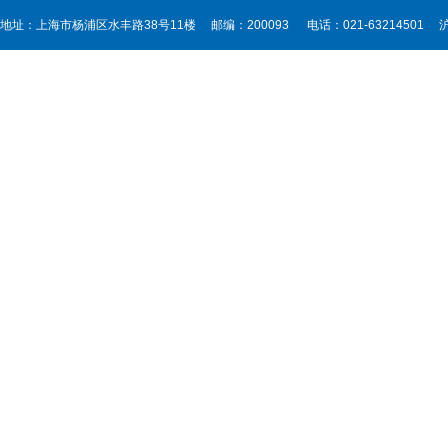
地址：上海市杨浦区水丰路38号11楼 邮编：200093 电话：021-63214501
沪