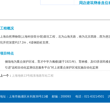
工程概况
上海自然博物馆(上海科技馆分馆)基坑工程，北为山海关路，南为北京西路，西为慈
坑开挖深度约17.2m，4道钢筋砼支撑。
项目特点
侧场地为重点保护区域，育才中学力佩楼(建于1921年)、育林楼、及63弄居民楼多
引进“远程自动化监测信息服务平台”对上述重点保护区域实施自动化监测
上一个：
上海地铁13号线淮海路车站工程
地址：上海市杨浦区水丰路38号11楼 邮编：200093 电话：021-63214501
沪